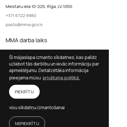
Meistaru iela 10-225, Rīga, LV 1050
+371 6722 9980
pasts@mma.gov.lv
MMA darba laiks
Darba dienās 9.00–17.00
Šī mājaslapa izmanto sīkdatnes, kas palīdz
Sestdienās slēgts
uzlabot tās darbību un ievāc informāciju par
apmeklējumu. Detalizētāka informācija
Svētdienās slēgts
pieejama mūsu
privātuma politikā.
Sekot MMA
PIEKRĪTU
Facebook
Twitter (X)
Instagram
visu sīkdatņu izmantošanai
YouTube
NEPIEKRĪTU
Personību stāstu vietne izstrādāta ar Valsts