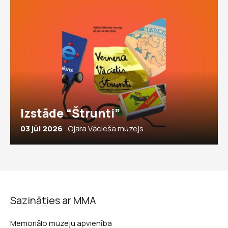
Izstāde “Štrunti”
03 jūl 2026
Ojāra Vācieša muzejs
Sazināties ar MMA
Memoriālo muzeju apvienība