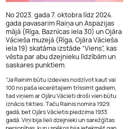
No 2023. gada 7. oktobra līdz 2024.
gada pavasarim Raiņa un Aspazijas
mājā (Rīga, Baznīcas iela 30) un Ojāra
Vācieša muzejā (Rīga, Ojāra Vācieša
iela 19) skatāma izstāde “Viens”, kas
vēsta par abu dzejnieku līdzībām un
saskares punktiem.
“Ja Rainim būtu izdevies nodzīvot kaut vai
100 no paša iecerētajiem trīssimt gadiem,
tad viņiem ar Ojāru Vācieti droši vien būtu
iznācis tikties. Taču Rainis nomira 1929.
gadā, bet Ojārs Vācietis piedzima 1933.
gadā. Viņi bija lieli dzejnieki un sarežģītas
personības, kuru spēkos bija ietekmēt gan