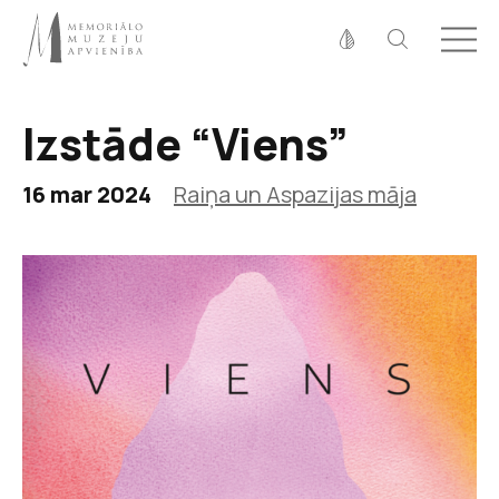
Fonta izmērs
100%
125%
150%
Izstāde “Viens”
Kontrasts
16 mar 2024
Raiņa un Aspazijas māja