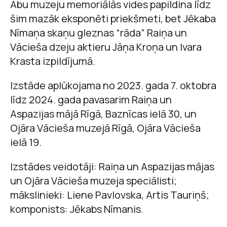
Abu muzeju memoriālās vides papildina līdz
šim mazāk eksponēti priekšmeti, bet Jēkaba
Nīmaņa skaņu gleznas “rāda” Raiņa un
Vācieša dzeju aktieru Jāņa Kroņa un Ivara
Krasta izpildījumā.
Izstāde aplūkojama no 2023. gada 7. oktobra
līdz 2024. gada pavasarim Raiņa un
Aspazijas mājā Rīgā, Baznīcas ielā 30, un
Ojāra Vācieša muzejā Rīgā, Ojāra Vācieša
ielā 19.
Izstādes veidotāji: Raiņa un Aspazijas mājas
un Ojāra Vācieša muzeja speciālisti;
mākslinieki: Liene Pavlovska, Artis Tauriņš;
komponists: Jēkabs Nīmanis.