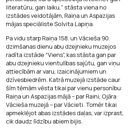
literatūru, gan laiku,” stāsta viena no
izstādes veidotājām, Raiņa un Aspazijas
mājas speciāliste Solvita Lapiņa.
Pa vidu starp Raiņa 158. un Vācieša 90.
dzimšanas dienu abu dzejnieku muzejos
radīta izstāde “Viens”, kas stāsta gan par
abu dzejnieku vientulības sajūtu, gan viņu
attiecībām ar varu, izaicinājumiem un
dzīvesbiedrēm. Katrā muzejā izstāde caur
šīm tēmām vēsta tikai par vienu personību:
Raiņa un Aspazijas mājā – par Raini, Ojāra
Vācieša muzejā – par Vācieti. Tomēr tikai
apmeklējot abas izstādes daļas, var izprast,
cik daudz līdzību abiem bijis.