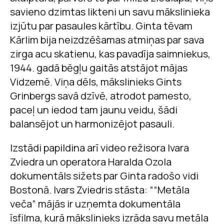
savieno dzimtas likteni un savu mākslinieka
izjūtu par pasaules kārtību. Ginta tēvam
Kārlim bija neizdzēšamas atmiņas par sava
zirga acu skatienu, kas pavadīja saimniekus,
1944. gadā bēgļu gaitās atstājot mājas
Vidzemē. Viņa dēls, mākslinieks Gints
Grinbergs savā dzīvē, atrodot pamesto,
paceļ un iedod tam jaunu veidu, šādi
balansējot un harmonizējot pasauli.
Izstādi papildina arī video režisora Ivara
Zviedra un operatora Haralda Ozola
dokumentāls sižets par Ginta radošo vidi
Bostonā. Ivars Zviedris stāsta: ““Metāla
veča” mājās ir uzņemta dokumentāla
īsfilma, kurā mākslinieks izrāda savu metāla