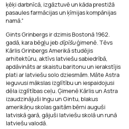
ķēķi darbnīcā, izgāztuvē un kāda prestižā
pasaules farmācijas un ķīmijas kompānijas
namā.”
Gints Grinbergs ir dzimis Bostonā 1962.
gadā, kara bēgļu jeb
dīpīšu
ģimenē. Tēvs
Kārlis Grinbergs Amerikā studējis
arhitektūru, aktīvs latviešu sabiedrībā,
apdāvināts ar skaistu baritonu un ierakstījis
plati ar latviešu solo dziesmām. Māte Astra
ieguvusi mākslas izglītību un iespaidojusi
dēla izglītības ceļu. Ģimenē Kārlis un Astra
izaudzinājuši Ingu un Gintu, blakus
amerikāņu skolas gaitām bērni auguši
latviskā garā, gājuši latviešu skolā un runā
latviešu valodā.