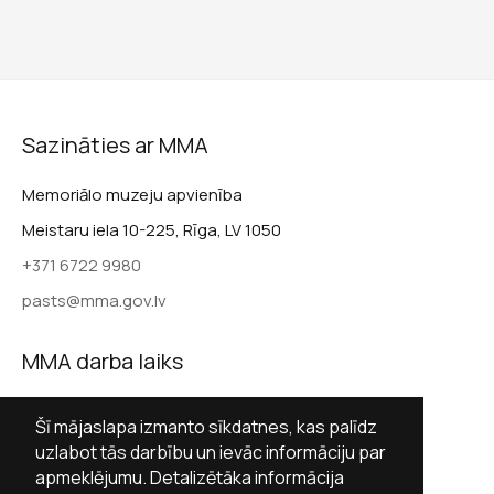
Sazināties ar MMA
Memoriālo muzeju apvienība
Meistaru iela 10-225, Rīga, LV 1050
+371 6722 9980
pasts@mma.gov.lv
MMA darba laiks
Darba dienās 9.00–17.00
Šī mājaslapa izmanto sīkdatnes, kas palīdz
Sestdienās slēgts
uzlabot tās darbību un ievāc informāciju par
apmeklējumu. Detalizētāka informācija
Svētdienās slēgts