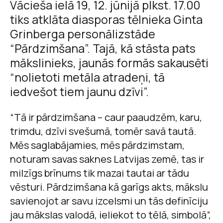
Vācieša ielā 19, 12. jūnijā plkst. 17.00
tiks atklāta diasporas tēlnieka Ginta
Grinberga personālizstāde
“Pārdzimšana”. Tajā, kā stāsta pats
mākslinieks, jaunās formās sakausēti
“nolietoti metāla atradeņi, tā
iedvešot tiem jaunu dzīvi”.
“Tā ir pārdzimšana – caur paaudzēm, karu,
trimdu, dzīvi svešumā, tomēr savā tautā.
Mēs saglabājamies, mēs pārdzimstam,
noturam savas saknes Latvijas zemē, tas ir
milzīgs brīnums tik mazai tautai ar tādu
vēsturi. Pārdzimšana kā garīgs akts, mākslu
savienojot ar savu izcelsmi un tās definīciju
jau mākslas valodā, ieliekot to tēlā, simbolā”,