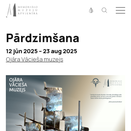
Fonta izmērs
100%
125%
150%
Pārdzimšana
Kontrasts
12 jūn 2025 – 23 aug 2025
Ojāra Vācieša muzejs