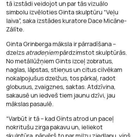
tā izstādi veidojot un par tās vizuālo
simbolu izvēloties Ginta skulptūru “Veļu
laiva”, saka izstādes kuratore Dace Micāne-
Zālīte.
Ginta Grinberga māksla ir pārradīšana –
dzelzs
atradeņiem
pārdzimstot skulptūrās.
No metāllūžņiem Gints izceļ zobratus,
naglas, lāpstas, stieņus un citus cilvēkam
nokalpojušus dzelžus, tos pārkaļ, radot
globusus, zvaigznes, saktas. Atdzīvina,
sakausē un iedveš tiem jaunu dzīvi, jau
mākslas pasaulē.
“Varbūt ir tā – kad Gints atrod un paceļ
nokritušu zirga pakavu un, ieliekot
skulptūra, pārvērš to par milzu ziedlapu, viņš